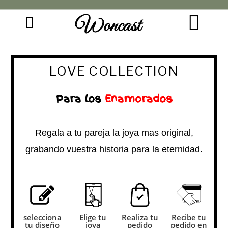
Woncast
COMO FUNCIONAN NUESTRAS JOYAS.
GUÍA DE REGALOS
LOVE COLLECTION
Para los
Enamorados
Regala a tu pareja la joya mas original,
grabando vuestra historia para la eternidad.
selecciona
Elige tu
Realiza tu
Recibe tu
tu diseño
joya
pedido
pedido en