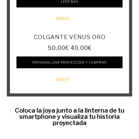
LEER MÁS
Valorado con
5.00
de 5
COLGANTE VENUS ORO
50,00
€
40,00
€
PERSONALIZAR PROYECCIÓN Y COMPRAR
Valorado con
5.00
de 5
Coloca la joya junto a la linterna de tu
smartphone y visualiza tu historia
proyectada