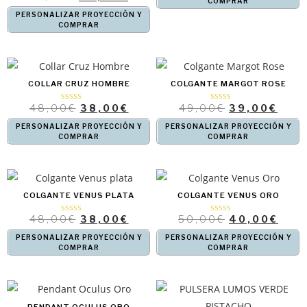
COMPRAR
PERSONALIZAR PROYECCIÓN Y
COMPRAR
COLLAR CRUZ HOMBRE
COLGANTE MARGOT ROSE
48,00
€
38,00
€
49,00
€
39,00
€
Valorado con
Valorado
5.00
con
de 5
4.00
de 5
PERSONALIZAR PROYECCIÓN Y
PERSONALIZAR PROYECCIÓN Y
COMPRAR
COMPRAR
COLGANTE VENUS PLATA
COLGANTE VENUS ORO
48,00
€
38,00
€
50,00
€
40,00
€
Valorado
Valorado con
con
5.00
4.67
de 5
de 5
PERSONALIZAR PROYECCIÓN Y
PERSONALIZAR PROYECCIÓN Y
COMPRAR
COMPRAR
PENDANT OCULUS ORO