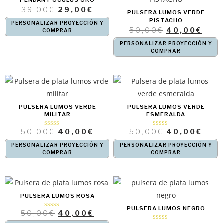
39,00
€
29,00
€
PULSERA LUMOS VERDE
PISTACHO
PERSONALIZAR PROYECCIÓN Y
50,00
€
40,00
€
COMPRAR
PERSONALIZAR PROYECCIÓN Y
COMPRAR
PULSERA LUMOS VERDE
PULSERA LUMOS VERDE
MILITAR
ESMERALDA
50,00
€
40,00
€
50,00
€
40,00
€
Valorado con
Valorado con
5.00
5.00
de 5
de 5
PERSONALIZAR PROYECCIÓN Y
PERSONALIZAR PROYECCIÓN Y
COMPRAR
COMPRAR
PULSERA LUMOS ROSA
PULSERA LUMOS NEGRO
50,00
€
40,00
€
Valorado
con
4.67