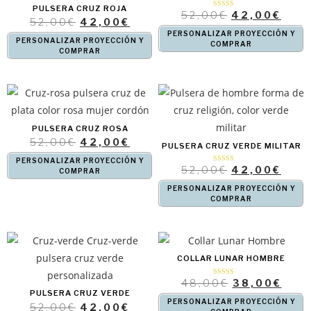
PULSERA CRUZ ROJA
52,00
€
42,00
€
Valorado con
5.00
52,00
€
42,00
€
de 5
PERSONALIZAR PROYECCIÓN Y
PERSONALIZAR PROYECCIÓN Y
COMPRAR
COMPRAR
PULSERA CRUZ ROSA
52,00
€
42,00
€
PULSERA CRUZ VERDE MILITAR
PERSONALIZAR PROYECCIÓN Y
52,00
€
42,00
€
Valorado con
COMPRAR
5.00
de 5
PERSONALIZAR PROYECCIÓN Y
COMPRAR
COLLAR LUNAR HOMBRE
48,00
€
38,00
€
Valorado con
5.00
PULSERA CRUZ VERDE
de 5
PERSONALIZAR PROYECCIÓN Y
52,00
€
42,00
€