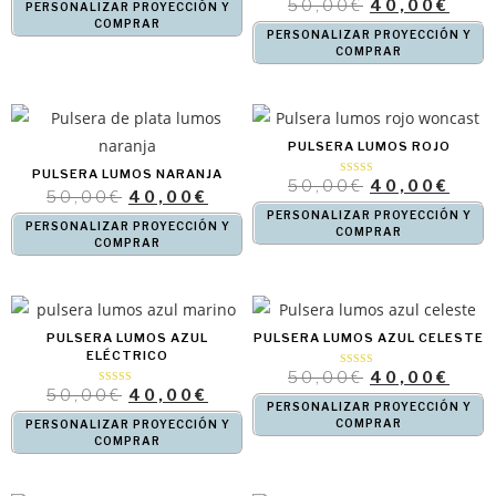
50,00
€
40,00
€
Valorado con
de 5
PERSONALIZAR PROYECCIÓN Y
5.00
de 5
COMPRAR
PERSONALIZAR PROYECCIÓN Y
COMPRAR
PULSERA LUMOS ROJO
PULSERA LUMOS NARANJA
50,00
€
40,00
€
Valorado con
5.00
50,00
€
40,00
€
de 5
PERSONALIZAR PROYECCIÓN Y
PERSONALIZAR PROYECCIÓN Y
COMPRAR
COMPRAR
PULSERA LUMOS AZUL
PULSERA LUMOS AZUL CELESTE
ELÉCTRICO
50,00
€
40,00
€
Valorado con
5.00
50,00
€
40,00
€
Valorado
de 5
con
PERSONALIZAR PROYECCIÓN Y
4.33
de 5
COMPRAR
PERSONALIZAR PROYECCIÓN Y
COMPRAR