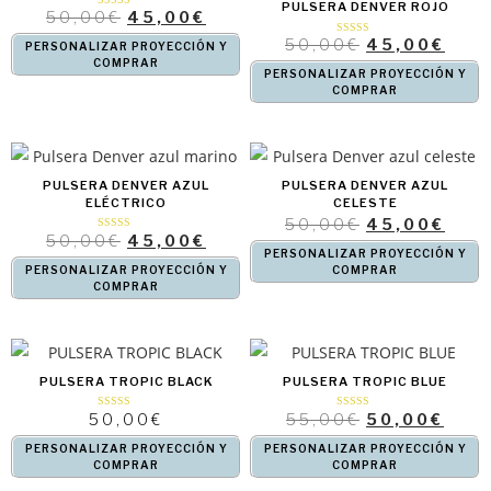
PULSERA DENVER ROJO
50,00
€
45,00
€
Valorado
con
4.50
50,00
€
45,00
€
Valorado
de 5
PERSONALIZAR PROYECCIÓN Y
con
4.00
COMPRAR
de 5
PERSONALIZAR PROYECCIÓN Y
COMPRAR
PULSERA DENVER AZUL
PULSERA DENVER AZUL
ELÉCTRICO
CELESTE
50,00
€
45,00
€
50,00
€
45,00
€
Valorado con
5.00
PERSONALIZAR PROYECCIÓN Y
de 5
PERSONALIZAR PROYECCIÓN Y
COMPRAR
COMPRAR
PULSERA TROPIC BLACK
PULSERA TROPIC BLUE
50,00
€
55,00
€
50,00
€
Valorado con
Valorado con
5.00
5.00
de 5
de 5
PERSONALIZAR PROYECCIÓN Y
PERSONALIZAR PROYECCIÓN Y
COMPRAR
COMPRAR