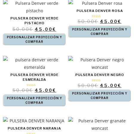
PULSERA DENVER ROSA
PULSERA DENVER VERDE
50,00
€
45,00
€
Valorado con
PISTACHO
5.00
de 5
50,00
€
45,00
€
PERSONALIZAR PROYECCIÓN Y
COMPRAR
PERSONALIZAR PROYECCIÓN Y
COMPRAR
PULSERA DENVER VERDE
PULSERA DENVER NEGRO
ESMERALDA
50,00
€
45,00
€
Valorado
con
50,00
€
45,00
€
Valorado con
4.83
5.00
de 5
PERSONALIZAR PROYECCIÓN Y
de 5
COMPRAR
PERSONALIZAR PROYECCIÓN Y
COMPRAR
PULSERA DENVER NARANJA