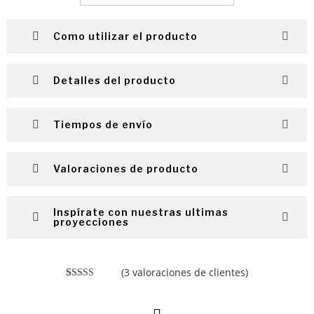
Como utilizar el producto
Detalles del producto
Tiempos de envío
Valoraciones de producto
Inspírate con nuestras ultimas
proyecciones
(
3
valoraciones de clientes)
Valorado
3
con
4.33
de 5 en