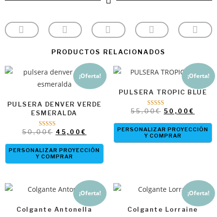
base a
valoracione
s de
clientes
PRODUCTOS RELACIONADOS
¡Oferta!
¡Oferta!
PULSERA TROPIC BLUE
PULSERA DENVER VERDE
55,00
€
50,00
€
Valorado con
ESMERALDA
5.00
de 5
PERSONALIZAR PROYECCIÓN
50,00
€
45,00
€
Valorado con
Y COMPRAR
5.00
de 5
PERSONALIZAR PROYECCIÓN
Y COMPRAR
¡Oferta!
¡Oferta!
Colgante Antonella
Colgante Lorraine