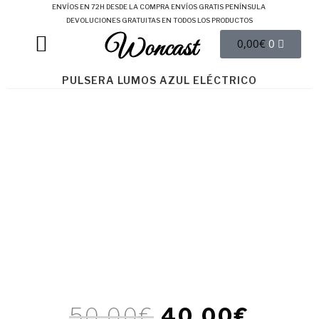
ENVÍOS EN 72H DESDE LA COMPRA
ENVÍOS GRATIS PENÍNSULA
DEVOLUCIONES GRATUITAS EN TODOS LOS PRODUCTOS
Woncast
COMO FUNCIONAN NUESTRAS JOYAS.
GUÍA DE REGALOS
0,00
€
0
PULSERA LUMOS AZUL ELÉCTRICO
50,00
€
40,00
€