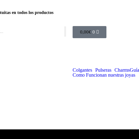
tuitas en todos los productos
0,00
€
0
Colgantes
Pulseras
Charms
Guía
Como Funcionan nuestras joyas