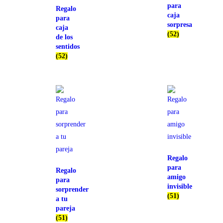
para
Regalo
caja
para
sorpresa
caja
(52)
de los
sentidos
(52)
Regalo
para
Regalo
amigo
para
invisible
sorprender
(51)
a tu
pareja
(51)