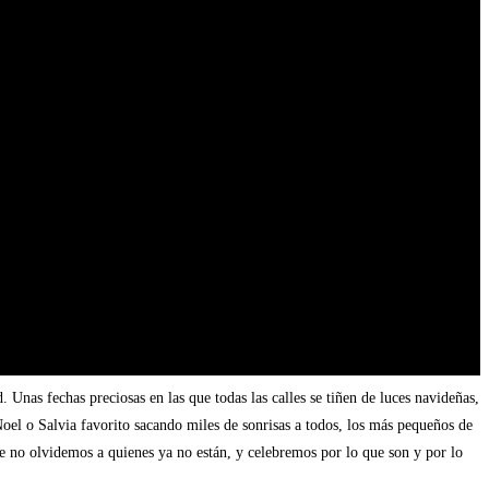
Unas fechas preciosas en las que todas las calles se tiñen de luces navideñas,
Noel o Salvia favorito sacando miles de sonrisas a todos, los más pequeños de
de no olvidemos a quienes ya no están, y celebremos por lo que son y por lo