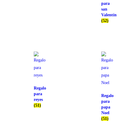
para
san
Valentín
(52)
Regalo
para
Regalo
reyes
para
(51)
papa
Noel
(51)