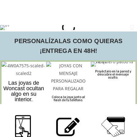
PERSONALÍZALAS COMO QUIERAS
¡ENTREGA EN 48H!
Proyéctalo en la pared y
descubre el mensaje
oculto.
Las joyas de
Woncast ocultan
algo en su
Coloca la joya junto al
interior.
flash de tu teléfono.