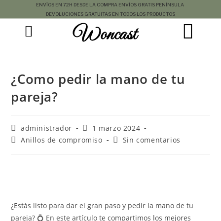
E
N
V
Í
O
S
E
N
7
2
H
D
E
S
D
E
L
A
C
O
M
P
R
A
E
N
V
Í
O
S
G
R
A
T
I
S
P
E
N
Í
N
S
U
L
A
D
E
V
O
L
U
C
I
O
N
E
S
G
R
A
T
U
I
T
A
S
E
N
T
O
D
O
S
L
O
S
P
R
O
D
U
C
T
O
S
Woncast
¿Como pedir la mano de tu
pareja?
administrador
1 marzo 2024
Anillos de compromiso
Sin comentarios
¿Estás listo para dar el gran paso y pedir la mano de tu
pareja? 💍 En este artículo te compartimos los mejores