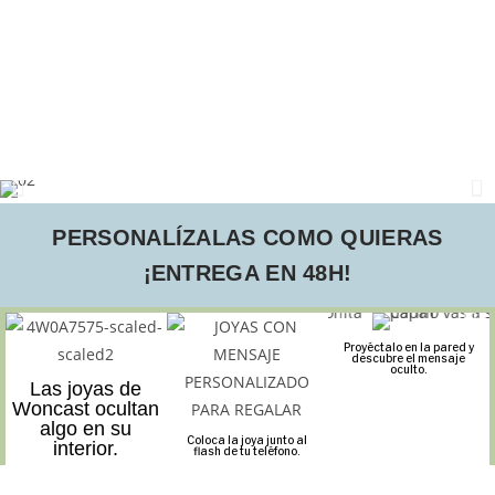
PERSONALÍZALAS COMO QUIERAS
¡ENTREGA EN 48H!
Proyéctalo en la pared y
descubre el mensaje
oculto.
Las joyas de
Woncast ocultan
algo en su
Coloca la joya junto al
interior.
flash de tu teléfono.