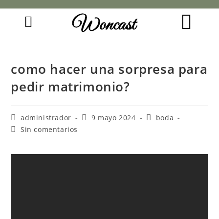
Woncast
COMO FUNCIONAN NUESTRAS JOYAS.
GUÍA DE REGALOS
como hacer una sorpresa para
pedir matrimonio?
administrador
9 mayo 2024
boda
Sin comentarios