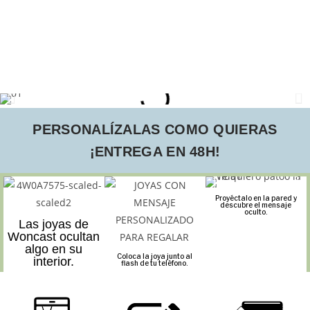
PERSONALÍZALAS COMO QUIERAS
¡ENTREGA EN 48H!
Proyéctalo en la pared y
descubre el mensaje
oculto.
Las joyas de
Woncast ocultan
algo en su
Coloca la joya junto al
interior.
flash de tu teléfono.