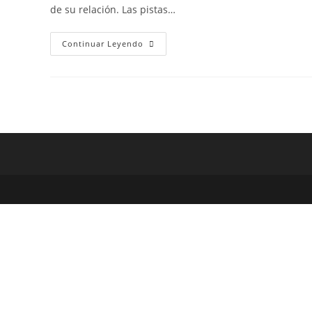
entrada:
entrada:
entrada:
de su relación. Las pistas…
Cómo
Continuar Leyendo
Dar
Una
Sorpresa
A
Tu
Pareja