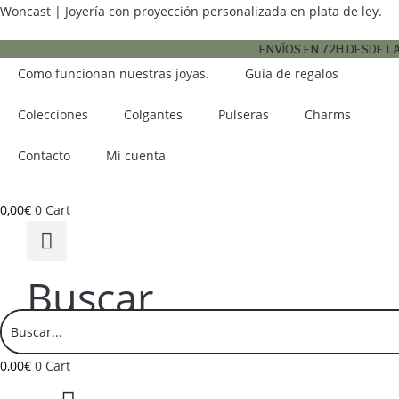
Ir
Woncast | Joyería con proyección personalizada en plata de ley.
al
ENVÍOS EN 72H DESDE 
contenido
Como funcionan nuestras joyas.
Guía de regalos
Colecciones
Colgantes
Pulseras
Charms
Contacto
Mi cuenta
0,00
€
0
Cart
Buscar
0,00
€
0
Cart