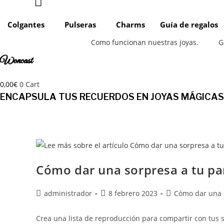
Colgantes
Pulseras
Charms
Guía de regalos
Como funcionan nuestras joyas.
G
Woncast
0,00
€
0
Cart
ENCAPSULA TUS RECUERDOS EN JOYAS MÁGICAS
Cómo dar una sorpresa a tu pa
Autor
Publicación
Categoría
administrador
8 febrero 2023
Cómo dar una s
de
de
de
la
la
la
Crea una lista de reproducción para compartir con tus 