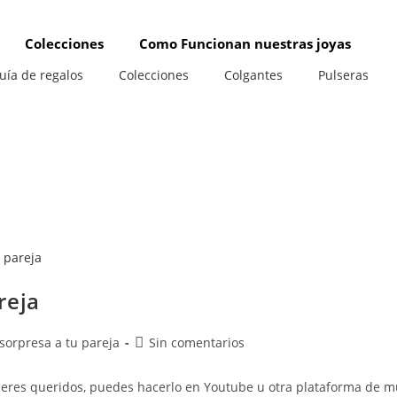
Colecciones
Como Funcionan nuestras joyas
uía de regalos
Colecciones
Colgantes
Pulseras
reja
Comentarios
orpresa a tu pareja
Sin comentarios
de
la
seres queridos, puedes hacerlo en Youtube u otra plataforma de m