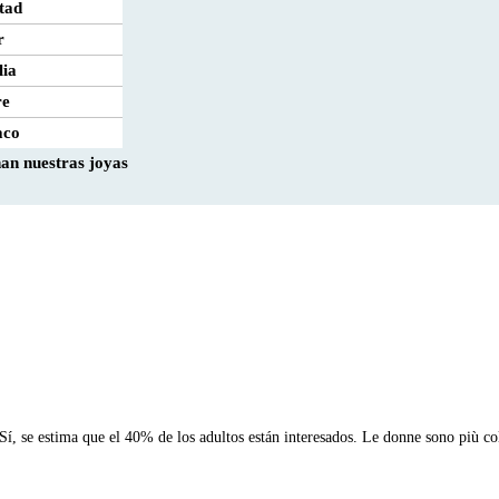
tad
r
lia
re
aco
n nuestras joyas
í, se estima que el 40% de los adultos están interesados. Le donne sono più co