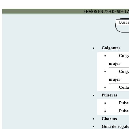
ENVÍOS EN 72H DESDE 
Colgantes
Colga
mujer
Colg
mujer
Coll
Pulseras
Puls
Puls
Charms
Guía de regal