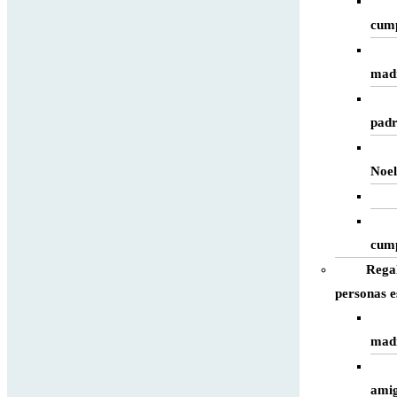
cum
mad
pad
Noe
cum
Rega
personas e
mad
ami