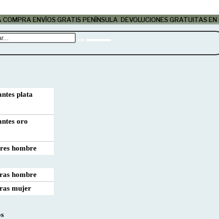
LA COMPRA
ENVÍOS GRATIS PENÍNSULA
DEVOLUCIONES GRATUITAS EN
ntes plata
antes oro
ares hombre
eras hombre
eras mujer
os