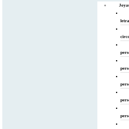
Joyas
letr
circ
pers
pers
pers
pers
pers