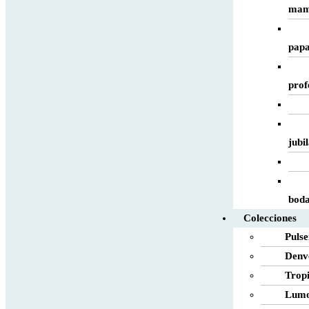
ma
pap
prof
jubi
bod
Colecciones
Pulse
Denv
Trop
Lum