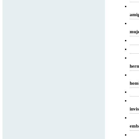
ami
muj
her
hom
invis
emb