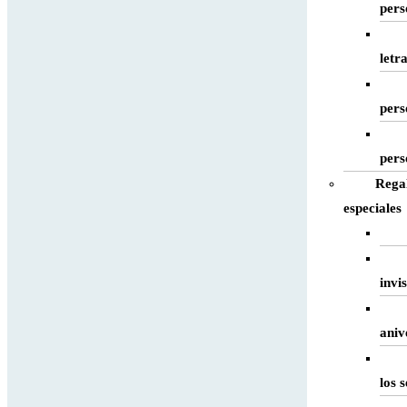
pers
letr
pers
pers
Regal
especiales
invis
aniv
los 