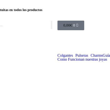
tuitas en todos los productos
0,00
€
0
Colgantes
Pulseras
Charms
Guía
Como Funcionan nuestras joyas