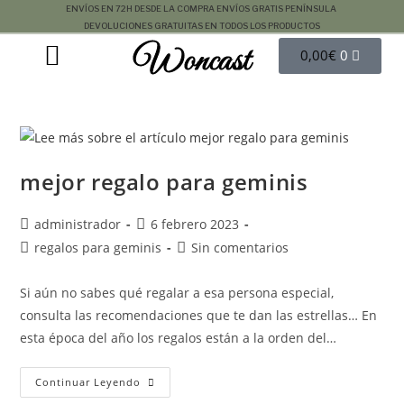
ENVÍOS EN 72H DESDE LA COMPRA
ENVÍOS GRATIS PENÍNSULA
DEVOLUCIONES GRATUITAS EN TODOS LOS PRODUCTOS
Woncast
COMO FUNCIONAN NUESTRAS JOYAS.
GUÍA DE REGALOS
0,00
€
0
mejor regalo para geminis
administrador
6 febrero 2023
regalos para geminis
Sin comentarios
Si aún no sabes qué regalar a esa persona especial,
consulta las recomendaciones que te dan las estrellas… En
esta época del año los regalos están a la orden del…
Continuar Leyendo