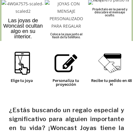
Proyéctalo en la pared y
descubre el mensaje
oculto.
Las joyas de
Woncast ocultan
algo en su
Coloca la joya junto al
interior.
flash de tu teléfono.
Elige tu joya
Personaliza tu
Recibe tu pedido en 48
proyección
H
¿Estás buscando un regalo especial y
significativo para alguien importante
en tu vida? ¡Woncast Joyas tiene la