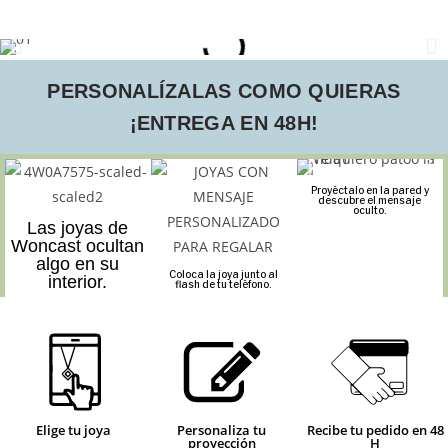
PERSONALÍZALAS COMO QUIERAS
¡ENTREGA EN 48H!
Proyéctalo en la pared y
descubre el mensaje
oculto.
Las joyas de
Woncast ocultan
algo en su
Coloca la joya junto al
interior.
flash de tu teléfono.
Elige tu joya
Personaliza tu
Recibe tu pedido en 48
proyección
H