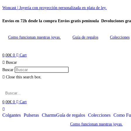
Ir
Woncast | Joyería con proyección personalizada en plata de ley.
al
Envíos en 72h desde la compra
Envíos gratis península
Devoluciones gra
contenido
Como funcionan nuestras joyas.
Guía de regalos
Colecciones
0,00
€
0
Cart
Buscar
Buscar
Close this search box.
0,00
€
0
Cart
Colgantes
Pulseras
Charms
Guía de regalos
Colecciones
Como Fun
Como funcionan nuestras joyas.