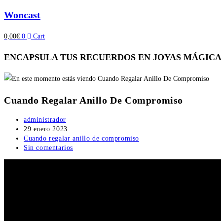
Woncast
0,00
€
0
Cart
ENCAPSULA TUS RECUERDOS EN JOYAS MÁGICA
Cuando Regalar Anillo De Compromiso
Autor
administrador
de
Publicación
29 enero 2023
la
de
Categoría
Cuando regalar anillo de compromiso
entrada:
la
de
Comentarios
Sin comentarios
entrada:
la
de
entrada:
la
entrada: