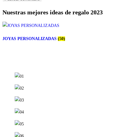
usuario
electrónico
tu
Nuestras mejores ideas de regalo 2023
para
para
web
comentar
comentar
(opcional)
JOYAS PERSONALIZADAS
(50)