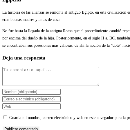
La historia de las alianzas se remonta al antiguo Egipto, en esta civilizaci
eran buenas madres y amas de casa.
No fue hasta la llegada de la antigua Roma que el procedimiento cambió repen
por encima del dueño de la hija. Posteriormente, en el siglo II a. BC, también
se encontraban sus posesiones más valiosas, de ahí la noción de la “dote” naci
Deja una respuesta
Comentario
Introduce
tu
Introduce
nombre
tu
Introduce
o
dirección
la
Guarda mi nombre, correo electrónico y web en este navegador para la 
nombre
de
URL
de
correo
de