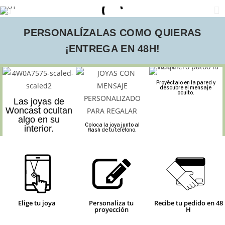
PERSONALÍZALAS COMO QUIERAS
¡ENTREGA EN 48H!
Proyéctalo en la pared y
descubre el mensaje
oculto.
Las joyas de
Woncast ocultan
algo en su
Coloca la joya junto al
interior.
flash de tu teléfono.
Elige tu joya
Personaliza tu
Recibe tu pedido en 48
proyección
H