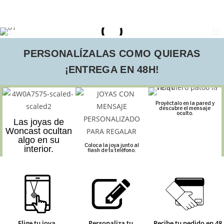
PERSONALÍZALAS COMO QUIERAS
¡ENTREGA EN 48H!
Proyéctalo en la pared y
descubre el mensaje
oculto.
Las joyas de
Woncast ocultan
algo en su
Coloca la joya junto al
interior.
flash de tu teléfono.
Elige tu joya
Personaliza tu
Recibe tu pedido en 48