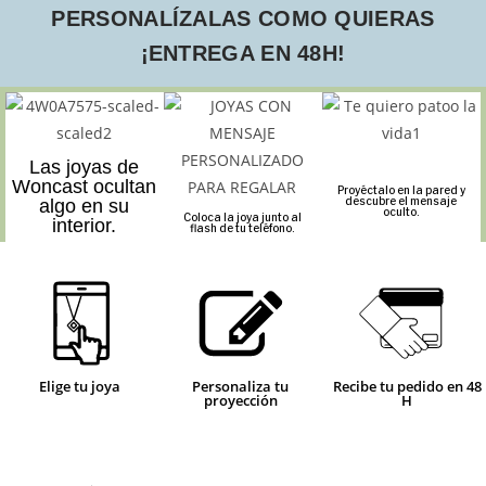
PERSONALÍZALAS COMO QUIERAS
¡ENTREGA EN 48H!
Las joyas de
Woncast ocultan
Proyéctalo en la pared y
descubre el mensaje
algo en su
oculto.
Coloca la joya junto al
interior.
flash de tu teléfono.
Elige tu joya
Personaliza tu
Recibe tu pedido en 48
proyección
H