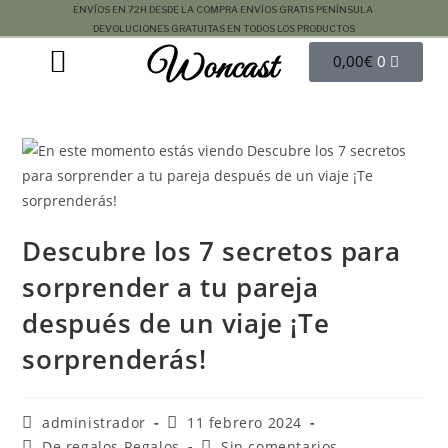
ENVÍOS EN 72H DESDE LA COMPRA
ENVÍOS GRATIS PENÍNSULA
DEVOLUCIONES GRATUITAS EN TODOS LOS PRODUCTOS
Woncast
COMO FUNCIONAN NUESTRAS JOYAS.
GUÍA DE REGALOS
0,00
€
0
Descubre los 7 secretos para
sorprender a tu pareja
después de un viaje ¡Te
sorprenderás!
administrador
11 febrero 2024
De regalos Regalos
Sin comentarios