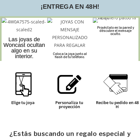
¡ENTREGA EN 48H!
Proyéctalo en la pared y
descubre el mensaje
oculto.
Las joyas de
Woncast ocultan
algo en su
Coloca la joya junto al
interior.
flash de tu teléfono.
Elige tu joya
Personaliza tu
Recibe tu pedido en 48
proyección
H
¿Estás buscando un regalo especial y