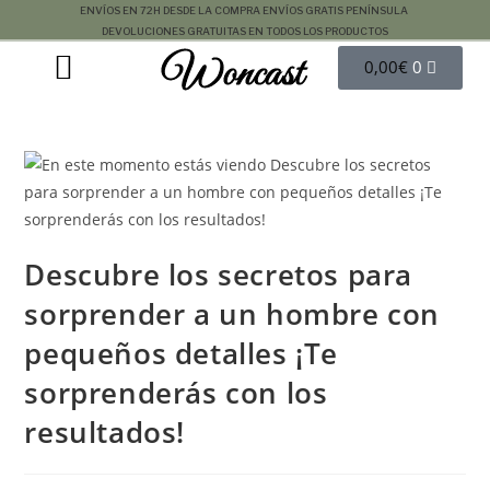
ENVÍOS EN 72H DESDE LA COMPRA
ENVÍOS GRATIS PENÍNSULA
DEVOLUCIONES GRATUITAS EN TODOS LOS PRODUCTOS
Woncast
COMO FUNCIONAN NUESTRAS JOYAS.
GUÍA DE REGALOS
0,00
€
0
Descubre los secretos para
sorprender a un hombre con
pequeños detalles ¡Te
sorprenderás con los
resultados!