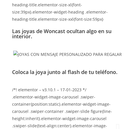
heading-title.elementor-size-xl{font-
size:39px}.elementor-widget-heading .elementor-
heading-title.elementor-size-xxl{font-size:59px}
Las joyas de Woncast ocultan algo en su
interior.
Coloca la joya junto al flash de tu teléfono.
/*! elementor – v3.10.1 – 17-01-2023 */
.elementor-widget-image-carousel .swiper-
container{position:static}.elementor-widget-image-
carousel .swiper-container .swiper-slide figure{line-
height:inherit}.elementor-widget-image-carousel
.swiper-slide{text-align:center}.elementor-image-