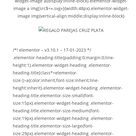
widget-image a{display:inline-block}.elementor-widget-
image a img[src$=».svg»]{width:48px}.elementor-widget-
image img{vertical-align:middle;display:inline-block}
/*! elementor – v3.10.1 – 17-01-2023 */
.elementor-heading-title{padding:0;margin:0;line-
height:1}.elementor-widget-heading .elementor-
heading-title[class*=elementor-
size-]>a{color:inherit;font-size:inherit;line-
height:inherit}.elementor-widget-heading .elementor-
heading-title.elementor-size-small{font-
size:15px}.elementor-widget-heading .elementor-
heading-title.elementor-size-medium{font-
size:19px}.elementor-widget-heading .elementor-
heading-title.elementor-size-large{font-
size:29px}.elementor-widget-heading .elementor-