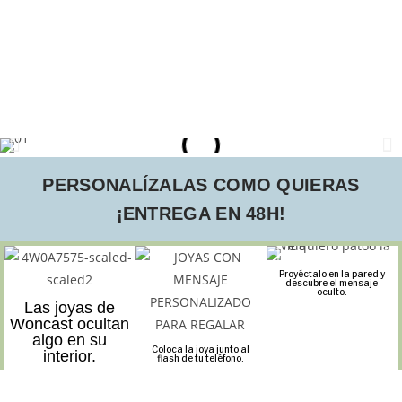
PERSONALÍZALAS COMO QUIERAS
¡ENTREGA EN 48H!
Proyéctalo en la pared y
descubre el mensaje
oculto.
Las joyas de
Woncast ocultan
algo en su
Coloca la joya junto al
interior.
flash de tu teléfono.