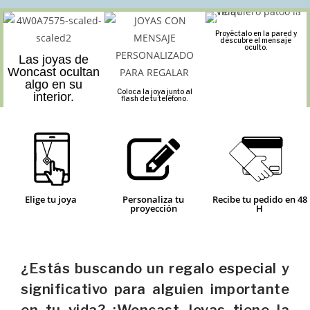
Proyéctalo en la pared y
descubre el mensaje
oculto.
Las joyas de
Woncast ocultan
algo en su
Coloca la joya junto al
interior.
flash de tu teléfono.
Elige tu joya
Personaliza tu
Recibe tu pedido en 48
proyección
H
¿Estás buscando un regalo especial y
significativo para alguien importante
en tu vida? ¡Woncast Joyas tiene la