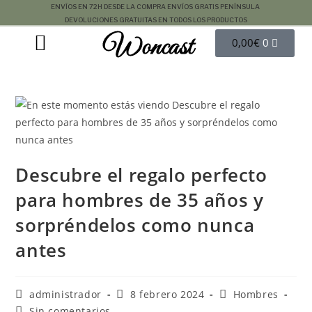
ENVÍOS EN 72H DESDE LA COMPRA
ENVÍOS GRATIS PENÍNSULA
DEVOLUCIONES GRATUITAS EN TODOS LOS PRODUCTOS
Woncast
COMO FUNCIONAN NUESTRAS JOYAS.
GUÍA DE REGALOS
0,00
€
0
Descubre el regalo perfecto
para hombres de 35 años y
sorpréndelos como nunca
antes
administrador
8 febrero 2024
Hombres
Sin comentarios