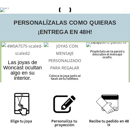
PERSONALÍZALAS COMO QUIERAS
¡ENTREGA EN 48H!
Proyéctalo en la pared y
descubre el mensaje
oculto.
Las joyas de
Woncast ocultan
algo en su
Coloca la joya junto al
interior.
flash de tu teléfono.
Elige tu joya
Personaliza tu
Recibe tu pedido en 48
proyección
H