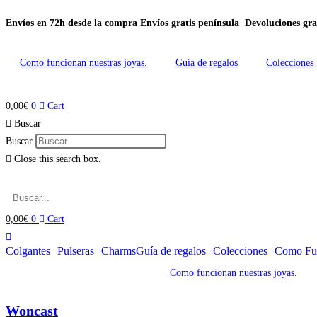
Envíos en 72h desde la compra
Envíos gratis península
Devoluciones gra
Ir
al
contenido
Como funcionan nuestras joyas.
Guía de regalos
Colecciones
0,00
€
0
Cart
Buscar
Buscar
Close this search box.
0,00
€
0
Cart
Colgantes
Pulseras
Charms
Guía de regalos
Colecciones
Como Fun
Como funcionan nuestras joyas.
Woncast