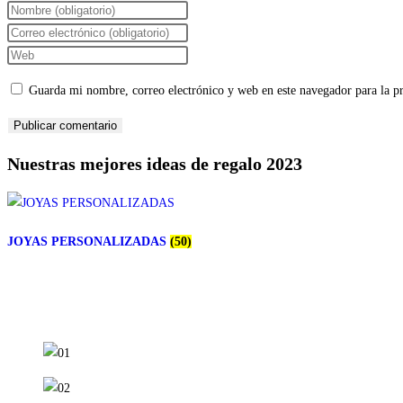
Introduce
tu
Introduce
nombre
tu
Introduce
o
dirección
la
Guarda mi nombre, correo electrónico y web en este navegador para la 
nombre
de
URL
de
correo
de
usuario
electrónico
tu
Nuestras mejores ideas de regalo 2023
para
para
web
comentar
comentar
(opcional)
JOYAS PERSONALIZADAS
(50)