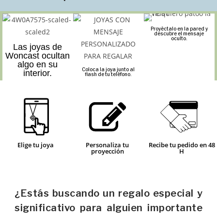
Proyéctalo en la pared y
descubre el mensaje
oculto.
Las joyas de
Woncast ocultan
algo en su
Coloca la joya junto al
interior.
flash de tu teléfono.
Elige tu joya
Personaliza tu
Recibe tu pedido en 48
proyección
H
¿Estás buscando un regalo especial y
significativo para alguien importante