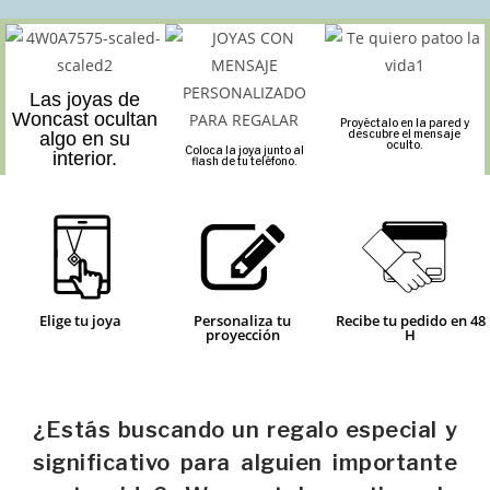
Las joyas de
Woncast ocultan
Proyéctalo en la pared y
descubre el mensaje
algo en su
oculto.
Coloca la joya junto al
interior.
flash de tu teléfono.
Elige tu joya
Personaliza tu
Recibe tu pedido en 48
proyección
H
¿Estás buscando un regalo especial y
significativo para alguien importante