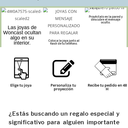
Proyéctalo en la pared y
descubre el mensaje
oculto.
Las joyas de
Woncast ocultan
algo en su
Coloca la joya junto al
interior.
flash de tu teléfono.
Elige tu joya
Personaliza tu
Recibe tu pedido en 48
proyección
H
¿Estás buscando un regalo especial y
significativo para alguien importante