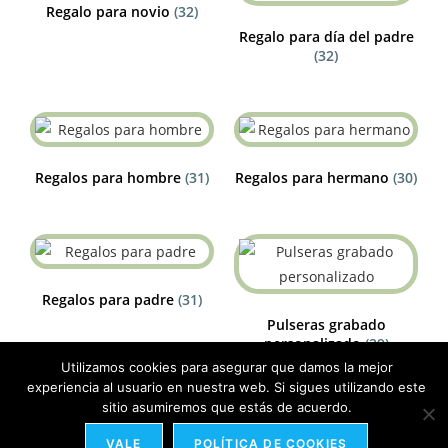
Regalo para novio
(32)
Regalo para día del padre
(32)
Regalos para hombre
(31)
Regalos para hermano
(30)
Regalos para padre
(31)
Pulseras grabado
personalizado
(29)
Utilizamos cookies para asegurar que damos la mejor
experiencia al usuario en nuestra web. Si sigues utilizando este
sitio asumiremos que estás de acuerdo.
VALE
POLÍTICA DE COOKIES