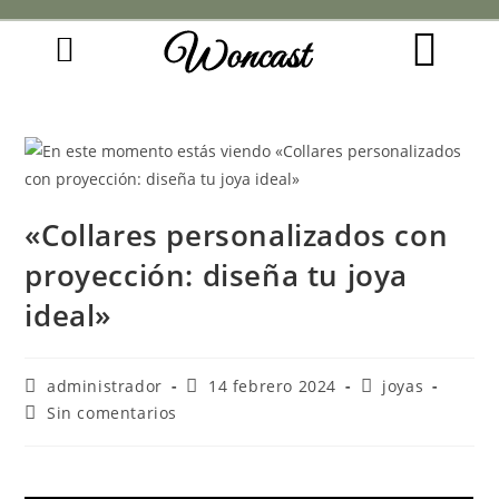
Woncast
COMO FUNCIONAN NUESTRAS JOYAS.
GUÍA DE REGALOS
«Collares personalizados con
proyección: diseña tu joya
ideal»
administrador
14 febrero 2024
joyas
Sin comentarios