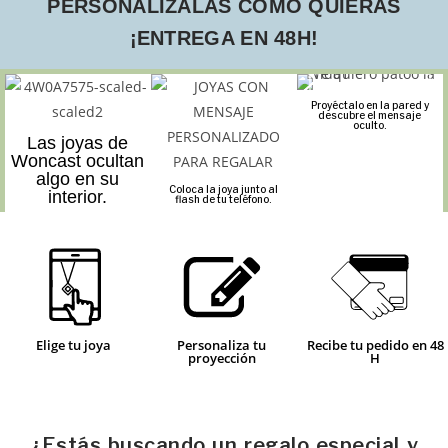
PERSONALÍZALAS COMO QUIERAS
¡ENTREGA EN 48H!
Proyéctalo en la pared y
descubre el mensaje
oculto.
Las joyas de
Woncast ocultan
algo en su
Coloca la joya junto al
interior.
flash de tu teléfono.
Elige tu joya
Personaliza tu
Recibe tu pedido en 48
proyección
H
¿Estás buscando un regalo especial y