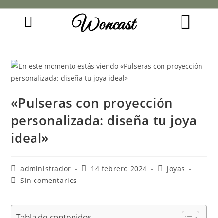
Woncast
COMO FUNCIONAN NUESTRAS JOYAS.
GUÍA DE REGALOS
«Pulseras con proyección
personalizada: diseña tu joya
ideal»
administrador
14 febrero 2024
joyas
Sin comentarios
Tabla de contenidos