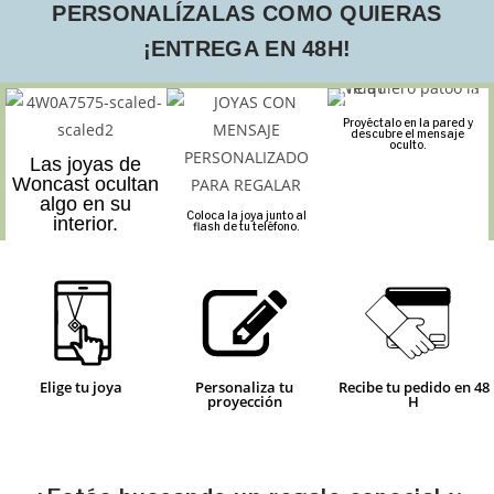
PERSONALÍZALAS COMO QUIERAS
¡ENTREGA EN 48H!
Proyéctalo en la pared y
descubre el mensaje
oculto.
Las joyas de
Woncast ocultan
algo en su
Coloca la joya junto al
interior.
flash de tu teléfono.
Elige tu joya
Personaliza tu
Recibe tu pedido en 48
proyección
H