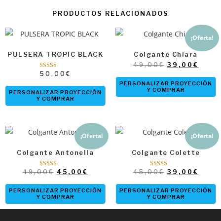
PRODUCTOS RELACIONADOS
¡Oferta!
PULSERA TROPIC BLACK
Colgante Chiara
49,00
€
39,00
€
50,00
€
Valorado con
5.00
PERSONALIZAR PROYECCIÓN
de 5
Y COMPRAR
PERSONALIZAR PROYECCIÓN
Y COMPRAR
¡Oferta!
¡Oferta!
Colgante Antonella
Colgante Colette
49,00
€
45,00
€
45,00
€
39,00
€
Valorado
Valorado con
con
4.93
4.75
de 5
de 5
PERSONALIZAR PROYECCIÓN
PERSONALIZAR PROYECCIÓN
Y COMPRAR
Y COMPRAR