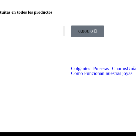
tuitas en todos los productos
0,00
€
0
Colgantes
Pulseras
Charms
Guía
Como Funcionan nuestras joyas