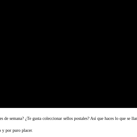
es de semana? ¿Te gusta coleccionar sellos postales? Así que haces lo que se lla
 y por puro placer.