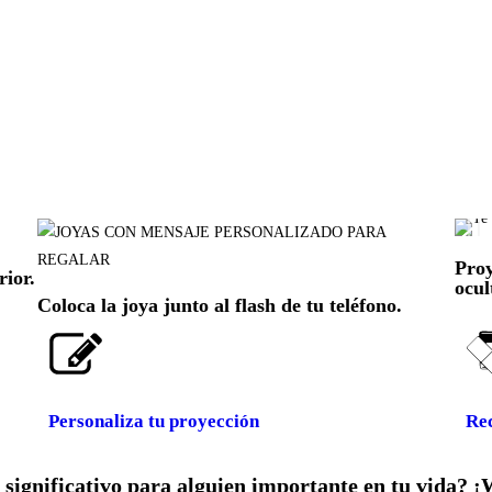
Proy
rior.
ocul
Coloca la joya junto al flash de tu teléfono.
Personaliza tu proyección
Rec
 significativo para alguien importante en tu vida? ¡