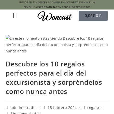
ENVÍOS EN 72H DESDE LA COMPRA
ENVÍOS GRATIS PENÍNSULA
DEVOLUCIONES GRATUITAS EN TODOS LOS PRODUCTOS
Woncast
COMO FUNCIONAN NUESTRAS JOYAS.
GUÍA DE REGALOS
0,00
€
0
Descubre los 10 regalos
perfectos para el día del
excursionista y sorpréndelos
como nunca antes
administrador
13 febrero 2024
regalo
Sin comentarios