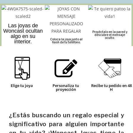
Las joyas de
Woncast ocultan
Proyéctalo en la pared y
descubre el mensaje
algo en su
oculto.
Coloca la joya junto al
interior.
flash de tu teléfono.
Elige tu joya
Personaliza tu
Recibe tu pedido en 48
proyección
H
¿Estás buscando un regalo especial y
significativo para alguien importante
en tu vida? ¡Woncast Joyas tiene la