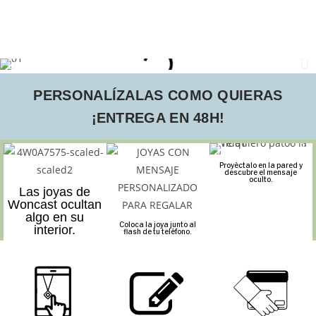
PERSONALÍZALAS COMO QUIERAS
¡ENTREGA EN 48H!
Proyéctalo en la pared y
descubre el mensaje
oculto.
Las joyas de
Woncast ocultan
algo en su
Coloca la joya junto al
interior.
flash de tu teléfono.