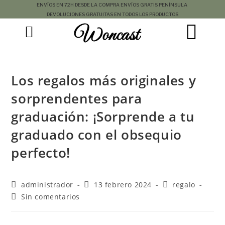
ENVÍOS EN 72H DESDE LA COMPRA
ENVÍOS GRATIS PENÍNSULA
DEVOLUCIONES GRATUITAS EN TODOS LOS PRODUCTOS
Woncast
COMO FUNCIONAN NUESTRAS JOYAS.
GUÍA DE REGALOS
Los regalos más originales y
sorprendentes para
graduación: ¡Sorprende a tu
graduado con el obsequio
perfecto!
administrador
13 febrero 2024
regalo
Sin comentarios