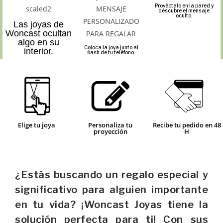
Proyéctalo en la pared y
descubre el mensaje
oculto.
Las joyas de
Woncast ocultan
algo en su
Coloca la joya junto al
interior.
flash de tu teléfono.
Elige tu joya
Personaliza tu
Recibe tu pedido en 48
proyección
H
¿Estás buscando un regalo especial y
significativo para alguien importante
en tu vida? ¡Woncast Joyas tiene la
solución perfecta para ti! Con sus