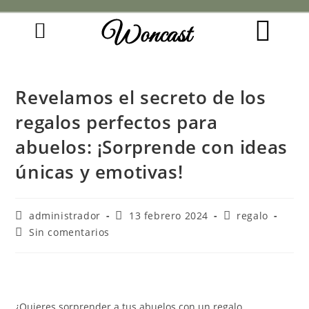
Woncast
COMO FUNCIONAN NUESTRAS JOYAS.
GUÍA DE REGALOS
Revelamos el secreto de los
regalos perfectos para
abuelos: ¡Sorprende con ideas
únicas y emotivas!
administrador
13 febrero 2024
regalo
Sin comentarios
¿Quieres sorprender a tus abuelos con un regalo