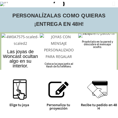
PERSONALÍZALAS COMO QUIERAS
¡ENTREGA EN 48H!
Proyéctalo en la pared y
descubre el mensaje
oculto.
Las joyas de
Woncast ocultan
algo en su
Coloca la joya junto al
interior.
flash de tu teléfono.
Elige tu joya
Personaliza tu
Recibe tu pedido en 48
proyección
H