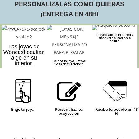
PERSONALÍZALAS COMO QUIERAS
¡ENTREGA EN 48H!
Proyéctalo en la pared y
descubre el mensaje
oculto.
Las joyas de
Woncast ocultan
algo en su
Coloca la joya junto al
interior.
flash de tu teléfono.
Elige tu joya
Personaliza tu
Recibe tu pedido en 48
proyección
H