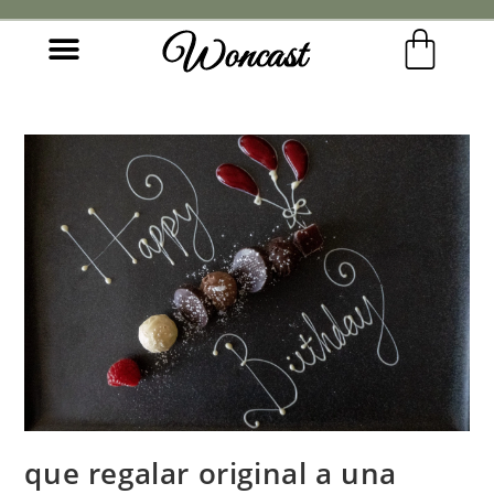
Woncast
COMO FUNCIONAN NUESTRAS JOYAS.
GUÍA DE REGALOS
que regalar original a una