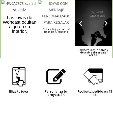
Las joyas de
Woncast ocultan
algo en su
Coloca la joya junto al
interior.
flash de tu teléfono.
Proyéctalo en la pared y
descubre el mensaje
oculto.
Elige tu joya
Personaliza tu
Recibe tu pedido en 48
proyección
H