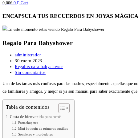
0,00
€
0
Cart
ENCAPSULA TUS RECUERDOS EN JOYAS MÁGICA
Regalo Para Babyshower
Autor
administrador
de
Publicación
30 enero 2023
la
de
Categoría
Regalos para babyshower
entrada:
la
de
Comentarios
Sin comentarios
entrada:
la
de
Una de las tareas más confusas para las madres, especialmente aquellas que no 
entrada:
la
entrada:
de familiares y amigos, y mejor si ya son mamás, para saber exactamente qué pe
Tabla de contenidos
Cesta de bienvenida para bebé
Portachupetes
Mini botiquín de primeros auxilios
Sonajeros y mordedores