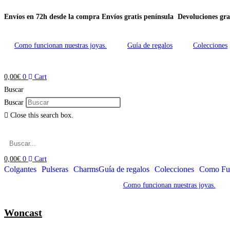
Envíos en 72h desde la compra
Envíos gratis península
Devoluciones gra
Ir
al
contenido
Como funcionan nuestras joyas.
Guía de regalos
Colecciones
0,00
€
0
Cart
Buscar
Buscar
Close this search box.
0,00
€
0
Cart
Colgantes
Pulseras
Charms
Guía de regalos
Colecciones
Como Fun
Como funcionan nuestras joyas.
Woncast