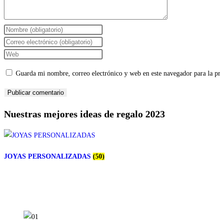
Introduce
tu
Introduce
nombre
tu
Introduce
o
dirección
la
Guarda mi nombre, correo electrónico y web en este navegador para la 
nombre
de
URL
de
correo
de
usuario
electrónico
tu
Nuestras mejores ideas de regalo 2023
para
para
web
comentar
comentar
(opcional)
JOYAS PERSONALIZADAS
(50)