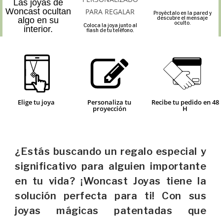
Las joyas de
Woncast ocultan
Proyéctalo en la pared y
descubre el mensaje
algo en su
oculto.
Coloca la joya junto al
interior.
flash de tu teléfono.
Elige tu joya
Personaliza tu
Recibe tu pedido en 48
proyección
H
¿Estás buscando un regalo especial y
significativo para alguien importante
en tu vida? ¡Woncast Joyas tiene la
solución perfecta para ti! Con sus
joyas mágicas patentadas que