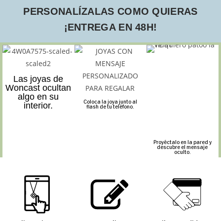
PERSONALÍZALAS COMO QUIERAS
¡ENTREGA EN 48H!
Las joyas de
Woncast ocultan
algo en su
Coloca la joya junto al
interior.
flash de tu teléfono.
Proyéctalo en la pared y
descubre el mensaje
oculto.