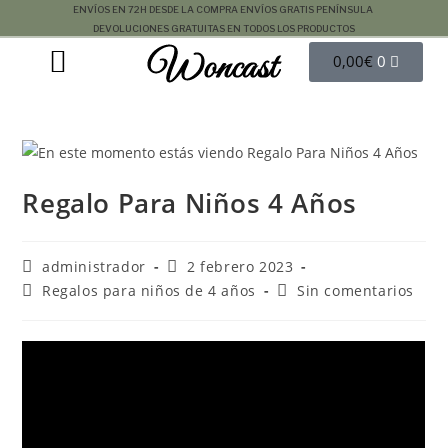
ENVÍOS EN 72H DESDE LA COMPRA
ENVÍOS GRATIS PENÍNSULA
DEVOLUCIONES GRATUITAS EN TODOS LOS PRODUCTOS
Woncast
COMO FUNCIONAN NUESTRAS JOYAS.
GUÍA DE REGALOS
0,00
€
0
Regalo Para Niños 4 Años
administrador
2 febrero 2023
Regalos para niños de 4 años
Sin comentarios