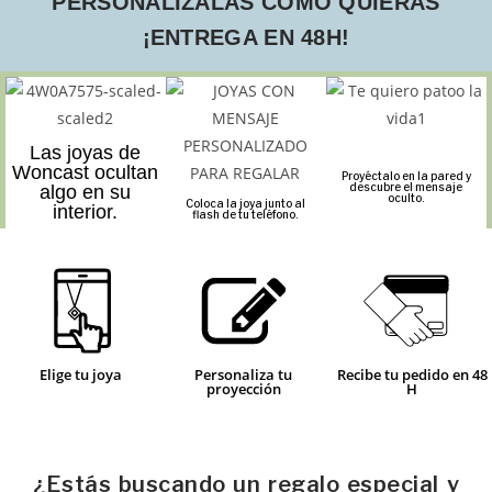
PERSONALÍZALAS COMO QUIERAS
¡ENTREGA EN 48H!
Las joyas de
Woncast ocultan
Proyéctalo en la pared y
descubre el mensaje
algo en su
oculto.
Coloca la joya junto al
interior.
flash de tu teléfono.
Elige tu joya
Personaliza tu
Recibe tu pedido en 48
proyección
H
¿Estás buscando un regalo especial y