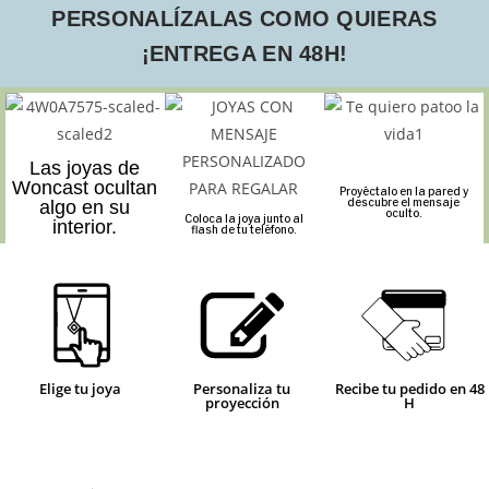
PERSONALÍZALAS COMO QUIERAS
¡ENTREGA EN 48H!
Las joyas de
Woncast ocultan
Proyéctalo en la pared y
descubre el mensaje
algo en su
oculto.
Coloca la joya junto al
interior.
flash de tu teléfono.
Elige tu joya
Personaliza tu
Recibe tu pedido en 48
proyección
H