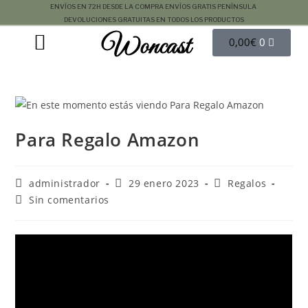
ENVÍOS EN 72H DESDE LA COMPRA
ENVÍOS GRATIS PENÍNSULA
DEVOLUCIONES GRATUITAS EN TODOS LOS PRODUCTOS
Woncast
COMO FUNCIONAN NUESTRAS JOYAS.
GUÍA DE REGALOS
0,00
€
0
Para Regalo Amazon
administrador
29 enero 2023
Regalos
Sin comentarios