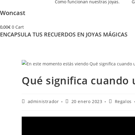
Como funcionan nuestras joyas.
G
Woncast
0,00
€
0
Cart
ENCAPSULA TUS RECUERDOS EN JOYAS MÁGICAS
Qué significa cuando 
Autor
Publicación
Categoría
administrador
20 enero 2023
Regalos
de
de
de
la
la
la
entrada:
entrada:
entrada: