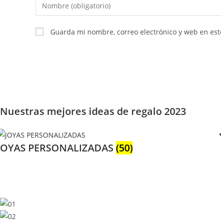
Introduce
tu
nombre
Guarda mi nombre, correo electrónico y web en es
o
nombre
de
usuario
para
comentar
Nuestras mejores ideas de regalo 2023
JOYAS PERSONALIZADAS
(50)