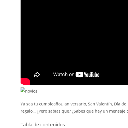
Ya sea tu cumpleaños, aniversario, San Valentín, Día de
regalo… ¿Pero sabías que? ¿Sabes que hay un mensaje de
Tabla de contenidos