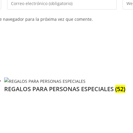
Introduce
Intr
tu
la
dirección
URL
te navegador para la próxima vez que comente.
de
de
correo
tu
electrónico
web
para
(opci
comentar
REGALOS PARA PERSONAS ESPECIALES
(52)