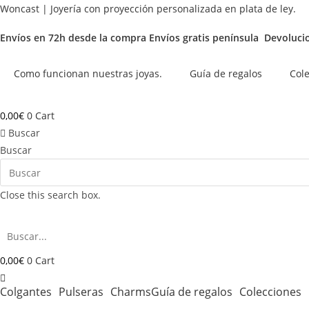
Ir
Woncast | Joyería con proyección personalizada en plata de ley.
al
Envíos en 72h desde la compra
Envíos gratis península
Devolucio
contenido
Como funcionan nuestras joyas.
Guía de regalos
Col
0,00
€
0
Cart
Buscar
Buscar
Close this search box.
0,00
€
0
Cart
Colgantes
Pulseras
Charms
Guía de regalos
Colecciones