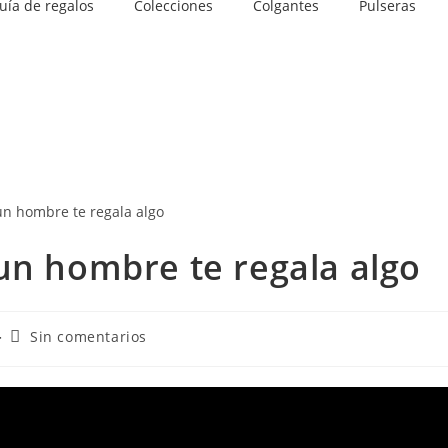
uía de regalos
Colecciones
Colgantes
Pulseras
un hombre te regala algo
Comentarios
Sin comentarios
de
la
entrada: