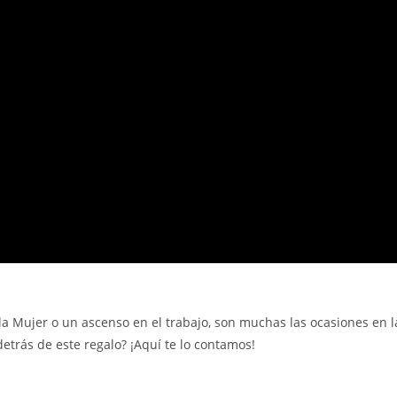
 la Mujer o un ascenso en el trabajo, son muchas las ocasiones en
trás de este regalo? ¡Aquí te lo contamos!