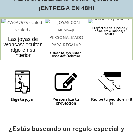
¡ENTREGA EN 48H!
Proyéctalo en la pared y
descubre el mensaje
oculto.
Las joyas de
Woncast ocultan
algo en su
Coloca la joya junto al
interior.
flash de tu teléfono.
Elige tu joya
Personaliza tu
Recibe tu pedido en 48
proyección
H
¿Estás buscando un regalo especial y