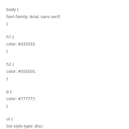
body {
font-family: Arial, sans-serif;
}
h1 {
color: #333333;
}
h2 {
color: #555555;
}
p {
color: #777777;
}
ul {
list-style-type: disc;