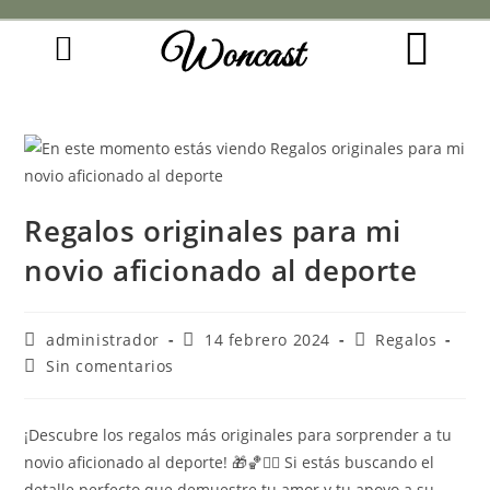
Woncast
COMO FUNCIONAN NUESTRAS JOYAS.
GUÍA DE REGALOS
Regalos originales para mi
novio aficionado al deporte
administrador
14 febrero 2024
Regalos
Sin comentarios
¡Descubre los regalos más originales para sorprender a tu
novio aficionado al deporte! 🎁🏀🏃‍♂️ Si estás buscando el
detalle perfecto que demuestre tu amor y tu apoyo a su