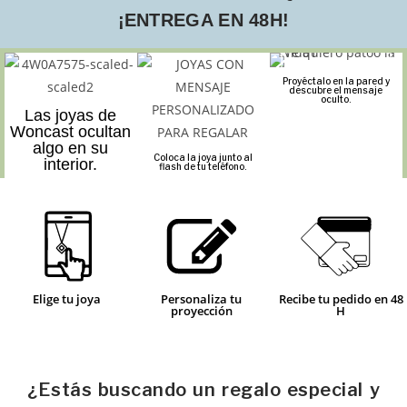
¡ENTREGA EN 48H!
Proyéctalo en la pared y
descubre el mensaje
oculto.
Las joyas de
Woncast ocultan
algo en su
Coloca la joya junto al
interior.
flash de tu teléfono.
Elige tu joya
Personaliza tu
Recibe tu pedido en 48
proyección
H
¿Estás buscando un regalo especial y