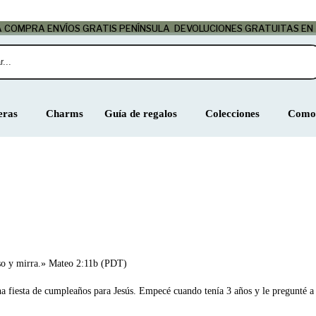
LA COMPRA
ENVÍOS GRATIS PENÍNSULA
DEVOLUCIONES GRATUITAS EN
eras
Charms
Guía de regalos
Colecciones
Como 
enso y mirra.» Mateo 2:11b (PDT)
a fiesta de cumpleaños para Jesús. Empecé cuando tenía 3 años y le pregunté a 